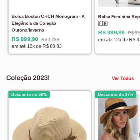
Bolsa Boston CHCH Monogram - A
Bolsa Feminina Rep
Elegância da Coleção
🇫🇷
Outono/Inverno
R$ 389,99
R$ 53
R$ 899,90
R$ 1.299
em até 12x de R$ 3
em até 12x de R$ 89,83
Coleção 2023!
Ver Todos
Desconto de 39%
Desconto de 37%