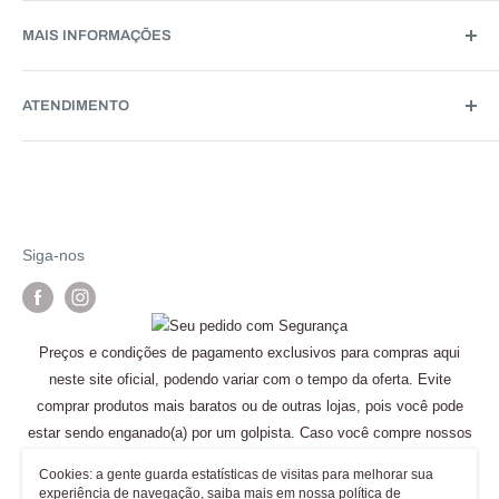
A
LeMeraki
iniciou suas atividades no começo de 2020 com
MAIS INFORMAÇÕES
a proposta de unir versatilidade e elegância em produtos
ultra premium. Inicialmente trabalhamos com um segmento
Quem Somos
e hoje atende a diversos tipos de público com bolsas,
ATENDIMENTO
Site Confiável
acessórios, acessórios de viagem, mochilas e entre outros
Formas de Pagamentos
WhatsApp: (48) 9142-1819
produtos. A LeMeraki é uma empresa nacional que possui
Pesquisar
E-mail: sac@lemeraki.com
vários centros de distribuições em todo o mundo.
Perguntas Frequentes
Seg-Sex: 09:00h às 18:00h
Política de Troca e Devoluções
Siga-nos
Sáb: 09:00h às 13:00h
Ratrear Pedido
Dom e feriados: não há atendimento
Política de Frete
Avenida Trompowsky, 210 - Florianópolis/SC
Política de Privacidade
Preços e condições de pagamento exclusivos para compras aqui
Termo e Condições
CEP 88015-300
neste site oficial, podendo variar com o tempo da oferta. Evite
Contato
comprar produtos mais baratos ou de outras lojas, pois você pode
estar sendo enganado(a) por um golpista. Caso você compre nossos
produtos em outras lojas, não nos responsabilizamos por quaisquer
Cookies: a gente guarda estatísticas de visitas para melhorar sua
problemas.
experiência de navegação, saiba mais em nossa
política de