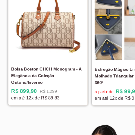
Bolsa Boston CHCH Monogram - A
Esfregão Mágico Li
Elegância da Coleção
Molhado Triangular
Outono/Inverno
360º
R$ 899,90
R$ 99,
R$ 1.299
a partir de:
em até 12x de R$ 89,83
em até 12x de R$ 9