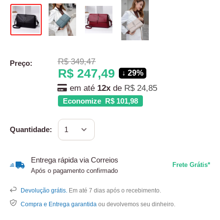
Translation
R$ 349,47
Preço:
missing:
Translation
R$ 247,49
↓ 29%
pt-
missing:
BR.product.general.regular_price
em até
12x
de
R$ 24,85
pt-
Economize R$ 101,98
BR.product.general.sale_pr
Quantidade:
Entrega rápida via Correios
Frete Grátis*
Após o pagamento confirmado
Devolução grátis.
Em até 7 dias após o recebimento.
Compra e Entrega garantida
ou devolvemos seu dinheiro.