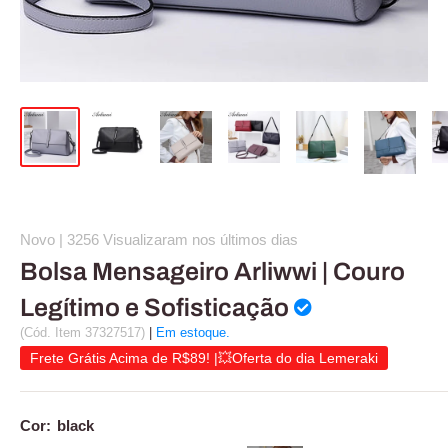
Novo |
3256 Visualizaram nos últimos dias
Bolsa Mensageiro Arliwwi | Couro
Legítimo e Sofisticação
(Cód. Item 37327517)
|
Em estoque.
Frete Grátis Acima de R$89! |💥Oferta do dia Lemeraki
Cor:
black