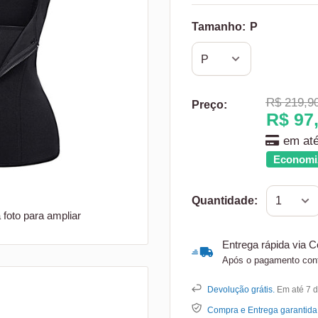
Tamanho:
P
Translati
R$ 219,9
Preço:
missing:
Transl
R$ 97
pt-
missi
BR.produc
em at
pt-
Economi
BR.pr
Quantidade:
foto para ampliar
Entrega rápida via C
Após o pagamento con
Devolução grátis.
Em até 7 d
Compra e Entrega garantida