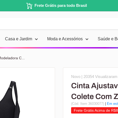
Frete Grátis para todo Brasil
Casa e Jardim
Moda e Acessórios
Saúde e B
Modeladora C...
Novo |
20354 Visualizaram 
Cinta Ajusta
Colete Com Z
(Cód. Item 36030077)
|
Em est
Frete Grátis Acima de R$8