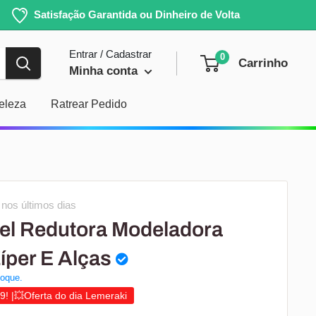
Satisfação Garantida ou Dinheiro de Volta
Entrar / Cadastrar
0
Carrinho
Minha conta
eleza
Ratrear Pedido
nos últimos dias
vel Redutora Modeladora
íper E Alças
oque.
9! |💥Oferta do dia Lemeraki