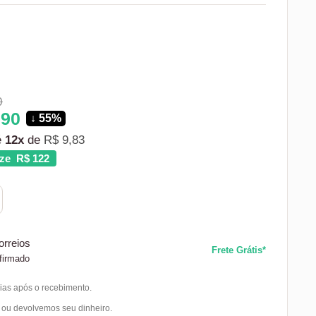
on
0
ation
,90
↓ 55%
ng:
t.general.regular_price
é
12x
de
R$ 9,83
ze R$ 122
oduct.general.sale_price
orreios
Frete Grátis*
firmado
ias após o recebimento.
ou devolvemos seu dinheiro.